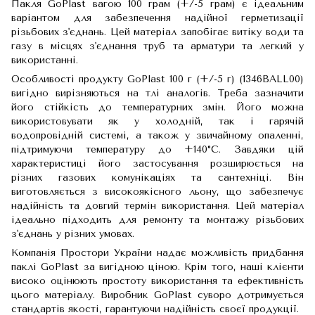
Пакля GoPlast вагою 100 грам (+/-5 грам) є ідеальним
варіантом для забезпечення надійної герметизації
різьбових з'єднань. Цей матеріал запобігає витіку води та
газу в місцях з'єднання труб та арматури та легкий у
використанні.
Особливості продукту GoPlast 100 г (+/-5 г) (1346BALL00)
вигідно вирізняються на тлі аналогів. Треба зазначити
його стійкість до температурних змін. Його можна
використовувати як у холодній, так і гарячій
водопровідній системі, а також у звичайному опаленні,
підтримуючи температуру до +140°С. Завдяки цій
характеристиці його застосування розширюється на
різних газових комунікаціях та сантехніці. Він
виготовляється з високоякісного льону, що забезпечує
надійність та довгий термін використання. Цей матеріал
ідеально підходить для ремонту та монтажу різьбових
з'єднань у різних умовах.
Компанія Простори України надає можливість придбання
паклі GoPlast за вигідною ціною. Крім того, наші клієнти
високо оцінюють простоту використання та ефективність
цього матеріалу. Виробник GoPlast суворо дотримується
стандартів якості, гарантуючи надійність своєї продукції.