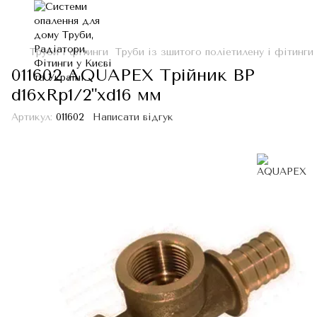
Труби і фітинги
Труби із зшитого поліетилену і фітинги
011602 AQUAPEX Трійник ВР
d16хRp1/2"хd16 мм
Артикул:
011602
Написати відгук