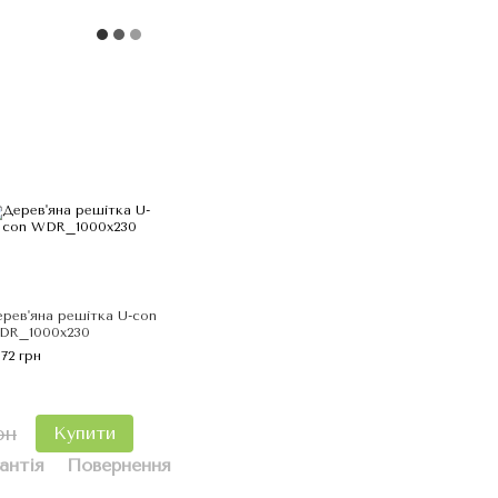
рев'яна решітка U-con
DR_1000х230
672 грн
рн
Купити
антія
Повернення