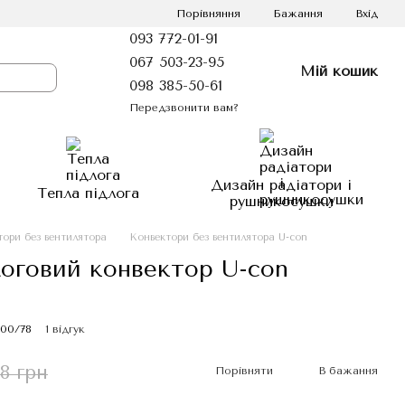
Порівняння
Бажання
Вхід
093 772-01-91
067 503-23-95
Мій кошик
098 385-50-61
Передзвонити вам?
Дизайн радіатори і
Тепла підлога
рушникосушки
тори без вентилятора
Конвектори без вентилятора U-con
оговий конвектор U-con
500/78
1 відгук
28 грн
Порівняти
В бажання