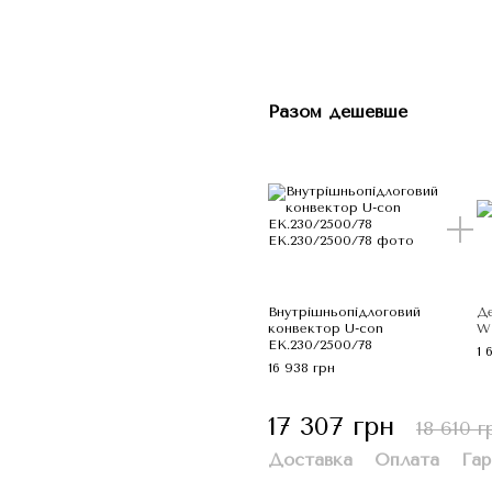
Разом дешевше
Внутрішньопідлоговий
Де
конвектор U-con
W
EK.230/2500/78
1 
16 938 грн
17 307 грн
18 610 г
Доставка
Оплата
Гар