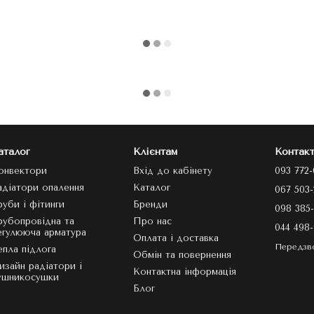
аталог
Клієнтам
Контакт
онвектори
Вхід до кабінету
093 772-
адіатори опалення
Каталог
067 503-
руби і фітинги
Бренди
098 385-
рубопровідна та
Про нас
044 498-
егулююча арматура
Оплата і доставка
Передзв
епла підлога
Обмін та повернення
изайн радіатори і
Контактна інформація
ушникосушки
Блог