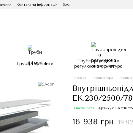
рнення
Контактна інформація
Блог
Трубопровідна та
Труби і фітинги
регулююча арматура
Головна
Конвектори
Конвек
Внутрішньопідл
EK.230/2500/78
В наявності
Артикул: EK.230/2
16 938 грн
19 9