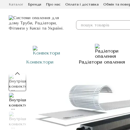
Перейти до основного контенту
Каталог
Бренди
Про нас
Оплата і доставка
Обмін та пове
Конвектори
Радіатори опалення