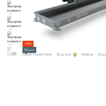
−15%
Відео
Опис
Характеристики
Відгуки
Файли
Від
1