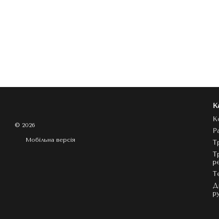
К
К
© 2026
Р
Мобільна версія
Т
Т
р
Т
Д
р