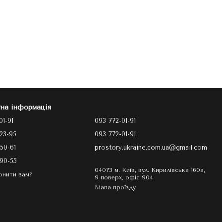
на інформація
01-91
093 772-01-91
23-95
093 772-01-91
50-61
prostory.ukraine.com.ua@gmail.com
90-55
04073 м. Київ, вул. Кирилівська 160а,
онити вам?
9 поверх, офіс 904
Мапа проїзду