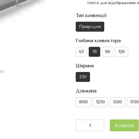
Увійти
для відображення н
%
Тип конвекції
Природня
Глибина конвектора
67
78
90
120
Ширина
ео
230
Довжина
1000
1250
1500
1750
Купити